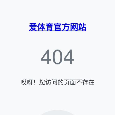
爱体育官方网站
404
哎呀！您访问的页面不存在